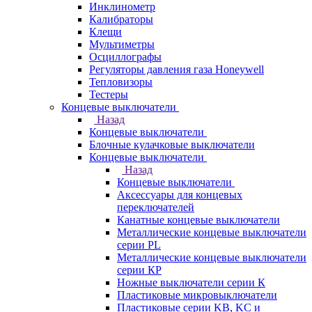
Инклинометр
Калибраторы
Клещи
Мультиметры
Осциллографы
Регуляторы давления газа Honeywell
Тепловизоры
Тестеры
Концевые выключатели
Назад
Концевые выключатели
Блочные кулачковые выключатели
Концевые выключатели
Назад
Концевые выключатели
Аксессуары для концевых
переключателей
Канатные концевые выключатели
Металлические концевые выключатели
серии PL
Металлические концевые выключатели
серии КP
Ножные выключатели серии К
Пластиковые микровыключатели
Пластиковые серии KB, KC и