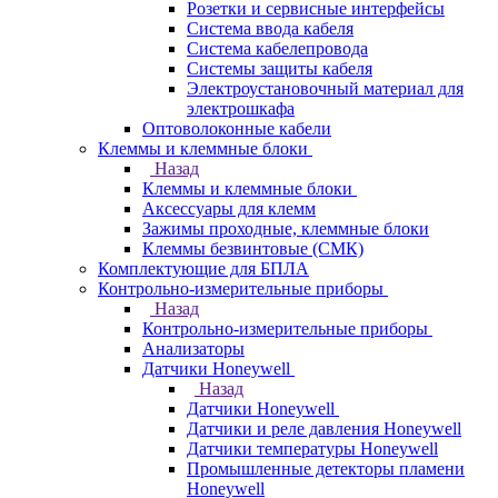
Розетки и сервисные интерфейсы
Система ввода кабеля
Система кабелепровода
Системы защиты кабеля
Электроустановочный материал для
электрошкафа
Оптоволоконные кабели
Клеммы и клеммные блоки
Назад
Клеммы и клеммные блоки
Аксессуары для клемм
Зажимы проходные, клеммные блоки
Клеммы безвинтовые (СМК)
Комплектующие для БПЛА
Контрольно-измерительные приборы
Назад
Контрольно-измерительные приборы
Анализаторы
Датчики Honeywell
Назад
Датчики Honeywell
Датчики и реле давления Honeywell
Датчики температуры Honeywell
Промышленные детекторы пламени
Honeywell