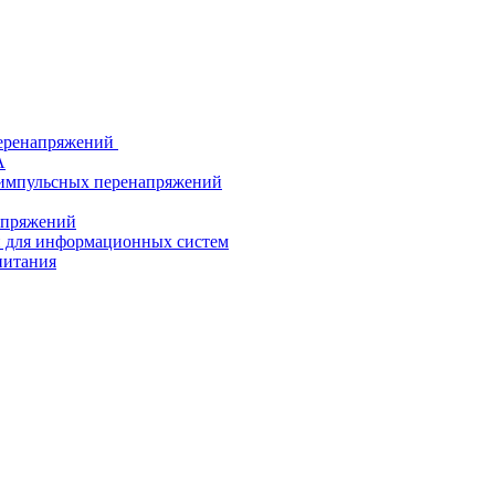
еренапряжений
А
 импульсных перенапряжений
напряжений
й для информационных систем
питания