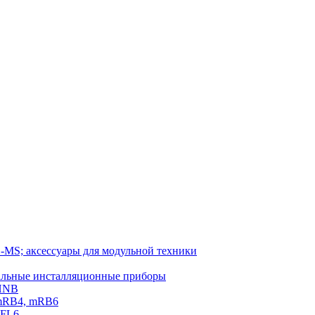
-MS; аксессуары для модульной техники
тальные инсталляционные приборы
 HNB
 mRB4, mRB6
PFL6