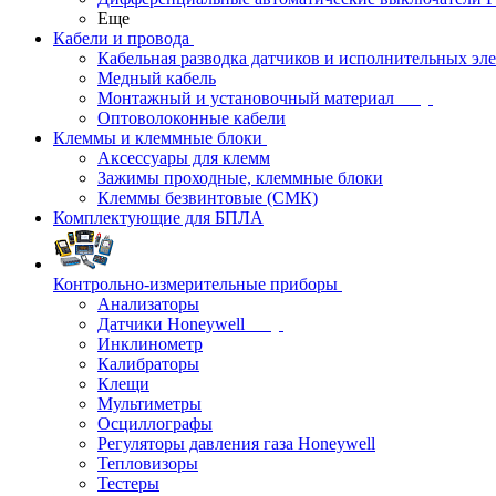
Еще
Кабели и провода
Кабельная разводка датчиков и исполнительных эл
Медный кабель
Монтажный и установочный материал
Оптоволоконные кабели
Клеммы и клеммные блоки
Аксессуары для клемм
Зажимы проходные, клеммные блоки
Клеммы безвинтовые (СМК)
Комплектующие для БПЛА
Контрольно-измерительные приборы
Анализаторы
Датчики Honeywell
Инклинометр
Калибраторы
Клещи
Мультиметры
Осциллографы
Регуляторы давления газа Honeywell
Тепловизоры
Тестеры