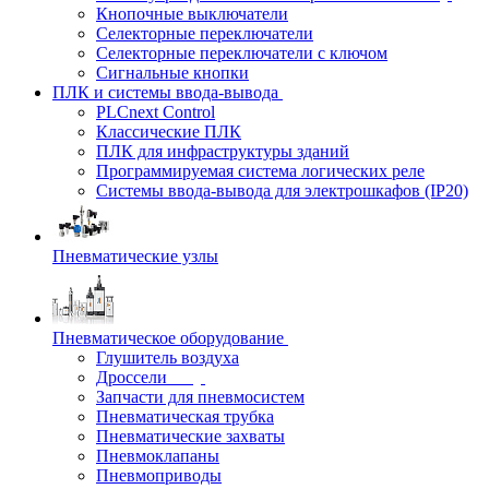
Кнопочные выключатели
Селекторные переключатели
Селекторные переключатели с ключом
Сигнальные кнопки
ПЛК и системы ввода-вывода
PLCnext Control
Классические ПЛК
ПЛК для инфраструктуры зданий
Программируемая система логических реле
Системы ввода-вывода для электрошкафов (IP20)
Пневматические узлы
Пневматическое оборудование
Глушитель воздуха
Дроссели
Запчасти для пневмосистем
Пневматическая трубка
Пневматические захваты
Пневмоклапаны
Пневмоприводы