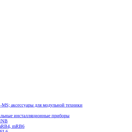
-MS; аксессуары для модульной техники
тальные инсталляционные приборы
 HNB
 mRB4, mRB6
PFL6