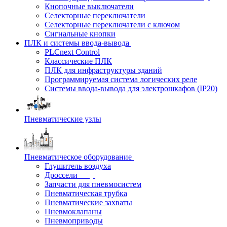
Кнопочные выключатели
Селекторные переключатели
Селекторные переключатели с ключом
Сигнальные кнопки
ПЛК и системы ввода-вывода
PLCnext Control
Классические ПЛК
ПЛК для инфраструктуры зданий
Программируемая система логических реле
Системы ввода-вывода для электрошкафов (IP20)
Пневматические узлы
Пневматическое оборудование
Глушитель воздуха
Дроссели
Запчасти для пневмосистем
Пневматическая трубка
Пневматические захваты
Пневмоклапаны
Пневмоприводы