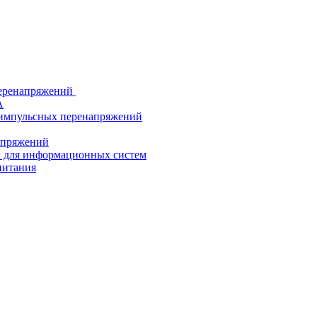
еренапряжений
А
 импульсных перенапряжений
напряжений
й для информационных систем
питания