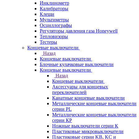
Инклинометр
Калибраторы
Клещи
Мультиметры
Осциллографы
Регуляторы давления газа Honeywell
Тепловизоры
Тестеры
Концевые выключатели
Назад
Концевые выключатели
Блочные кулачковые выключатели
Концевые выключатели
Назад
Концевые выключатели
Аксессуары для концевых
переключателей
Канатные концевые выключатели
Металлические концевые выключатели
серии PL
Металлические концевые выключатели
серии КP
Ножные выключатели серии К
Пластиковые микровыключатели
Пластиковые серии KB, KC и