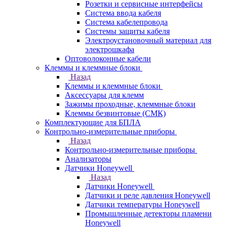
Розетки и сервисные интерфейсы
Система ввода кабеля
Система кабелепровода
Системы защиты кабеля
Электроустановочный материал для
электрошкафа
Оптоволоконные кабели
Клеммы и клеммные блоки
Назад
Клеммы и клеммные блоки
Аксессуары для клемм
Зажимы проходные, клеммные блоки
Клеммы безвинтовые (СМК)
Комплектующие для БПЛА
Контрольно-измерительные приборы
Назад
Контрольно-измерительные приборы
Анализаторы
Датчики Honeywell
Назад
Датчики Honeywell
Датчики и реле давления Honeywell
Датчики температуры Honeywell
Промышленные детекторы пламени
Honeywell