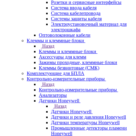
Розетки и сервисные интерфейсы
Система ввода кабеля
Система кабелепровода
Системы защиты кабеля
Электроустановочный материал для
электрошкафа
Оптоволоконные кабели
Клеммы и клеммные блоки
Назад
Клеммы и клеммные блоки
Аксессуары для клемм
Зажимы проходные, клеммные блоки
Клеммы безвинтовые (СМК)
Комплектующие для БПЛА
Контрольно-измерительные приборы
Назад
Контрольно-измерительные приборы
Анализаторы
Датчики Honeywell
Назад
Датчики Honeywell
Датчики и реле давления Honeywell
Датчики температуры Honeywell
Промышленные детекторы пламени
Honeywell