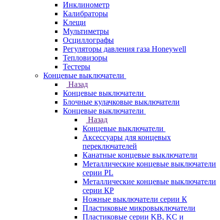
Инклинометр
Калибраторы
Клещи
Мультиметры
Осциллографы
Регуляторы давления газа Honeywell
Тепловизоры
Тестеры
Концевые выключатели
Назад
Концевые выключатели
Блочные кулачковые выключатели
Концевые выключатели
Назад
Концевые выключатели
Аксессуары для концевых
переключателей
Канатные концевые выключатели
Металлические концевые выключатели
серии PL
Металлические концевые выключатели
серии КP
Ножные выключатели серии К
Пластиковые микровыключатели
Пластиковые серии KB, KC и