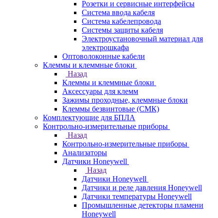
Розетки и сервисные интерфейсы
Система ввода кабеля
Система кабелепровода
Системы защиты кабеля
Электроустановочный материал для
электрошкафа
Оптоволоконные кабели
Клеммы и клеммные блоки
Назад
Клеммы и клеммные блоки
Аксессуары для клемм
Зажимы проходные, клеммные блоки
Клеммы безвинтовые (СМК)
Комплектующие для БПЛА
Контрольно-измерительные приборы
Назад
Контрольно-измерительные приборы
Анализаторы
Датчики Honeywell
Назад
Датчики Honeywell
Датчики и реле давления Honeywell
Датчики температуры Honeywell
Промышленные детекторы пламени
Honeywell