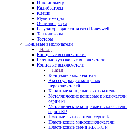
Инклинометр
Калибраторы
Клещи
Мультиметры
Осциллографы
Регуляторы давления газа Honeywell
Тепловизоры
Тестеры
Концевые выключатели
Назад
Концевые выключатели
Блочные кулачковые выключатели
Концевые выключатели
Назад
Концевые выключатели
Аксессуары для концевых
переключателей
Канатные концевые выключатели
Металлические концевые выключатели
серии PL
Металлические концевые выключатели
серии КP
Ножные выключатели серии К
Пластиковые микровыключатели
Пластиковые серии KB, KC и