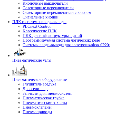
Кнопочные выключатели
Селекторные переключатели
Селекторные переключатели с ключом
Сигнальные кнопки
ПЛК и системы ввода-вывода
PLCnext Control
Классические ПЛК
ПЛК для инфраструктуры зданий
Программируемая система логических реле
Системы ввода-вывода для электрошкафов (IP20)
Пневматические узлы
Пневматическое оборудование
Глушитель воздуха
Дроссели
Запчасти для пневмосистем
Пневматическая трубка
Пневматические захваты
Пневмоклапаны
Пневмоприводы