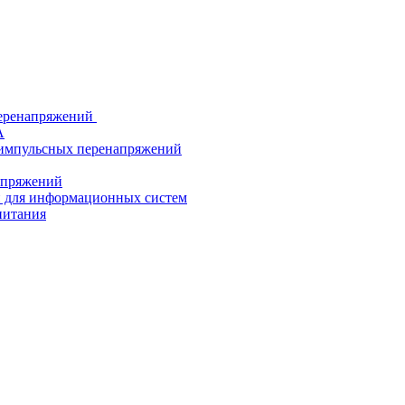
еренапряжений
А
 импульсных перенапряжений
напряжений
й для информационных систем
питания