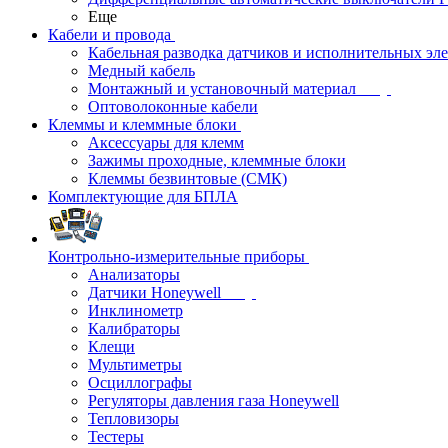
Еще
Кабели и провода
Кабельная разводка датчиков и исполнительных эл
Медный кабель
Монтажный и установочный материал
Оптоволоконные кабели
Клеммы и клеммные блоки
Аксессуары для клемм
Зажимы проходные, клеммные блоки
Клеммы безвинтовые (СМК)
Комплектующие для БПЛА
Контрольно-измерительные приборы
Анализаторы
Датчики Honeywell
Инклинометр
Калибраторы
Клещи
Мультиметры
Осциллографы
Регуляторы давления газа Honeywell
Тепловизоры
Тестеры