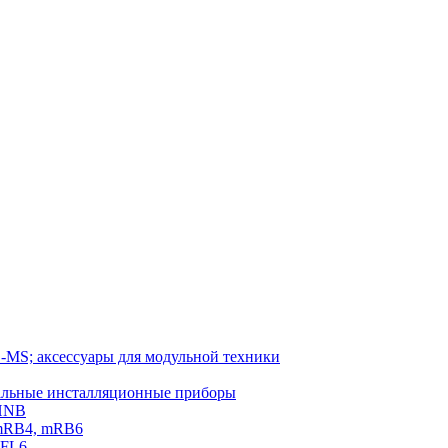
-MS; аксессуары для модульной техники
тальные инсталляционные приборы
 HNB
 mRB4, mRB6
PFL6