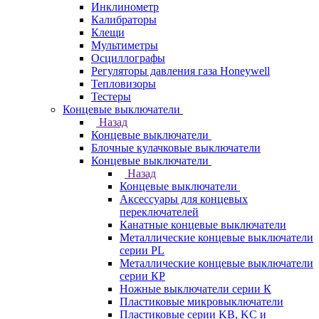
Инклинометр
Калибраторы
Клещи
Мультиметры
Осциллографы
Регуляторы давления газа Honeywell
Тепловизоры
Тестеры
Концевые выключатели
Назад
Концевые выключатели
Блочные кулачковые выключатели
Концевые выключатели
Назад
Концевые выключатели
Аксессуары для концевых
переключателей
Канатные концевые выключатели
Металлические концевые выключатели
серии PL
Металлические концевые выключатели
серии КP
Ножные выключатели серии К
Пластиковые микровыключатели
Пластиковые серии KB, KC и