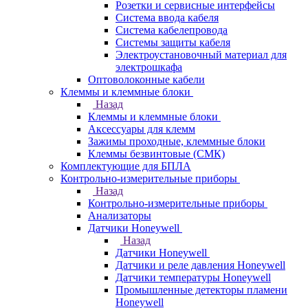
Розетки и сервисные интерфейсы
Система ввода кабеля
Система кабелепровода
Системы защиты кабеля
Электроустановочный материал для
электрошкафа
Оптоволоконные кабели
Клеммы и клеммные блоки
Назад
Клеммы и клеммные блоки
Аксессуары для клемм
Зажимы проходные, клеммные блоки
Клеммы безвинтовые (СМК)
Комплектующие для БПЛА
Контрольно-измерительные приборы
Назад
Контрольно-измерительные приборы
Анализаторы
Датчики Honeywell
Назад
Датчики Honeywell
Датчики и реле давления Honeywell
Датчики температуры Honeywell
Промышленные детекторы пламени
Honeywell