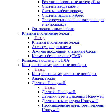
Розетки и сервисные интерфейсы
Система ввода кабеля
Система кабелепровода
Системы защиты кабеля
Электроустановочный материал для
электрошкафа
Оптоволоконные кабели
Клеммы и клеммные блоки
Назад
Клеммы и клеммные блоки
Аксессуары для клемм
Зажимы проходные, клеммные блоки
Клеммы безвинтовые (СМК)
Комплектующие для БПЛА
Контрольно-измерительные приборы
Назад
Контрольно-измерительные приборы
Анализаторы
Датчики Honeywell
Назад
Датчики Honeywell
Датчики и реле давления Honeywell
Датчики температуры Honeywell
Промышленные детекторы пламени
Honeywell