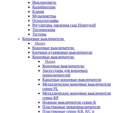
Инклинометр
Калибраторы
Клещи
Мультиметры
Осциллографы
Регуляторы давления газа Honeywell
Тепловизоры
Тестеры
Концевые выключатели
Назад
Концевые выключатели
Блочные кулачковые выключатели
Концевые выключатели
Назад
Концевые выключатели
Аксессуары для концевых
переключателей
Канатные концевые выключатели
Металлические концевые выключатели
серии PL
Металлические концевые выключатели
серии КP
Ножные выключатели серии К
Пластиковые микровыключатели
Пластиковые серии KB, KC и