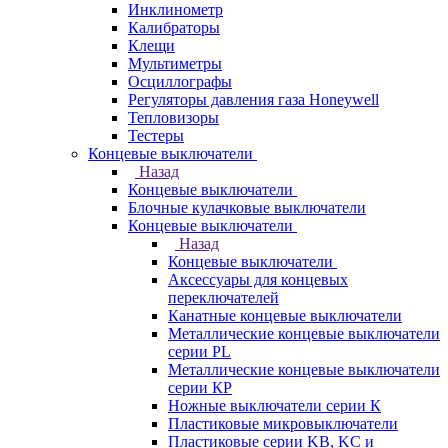
Инклинометр
Калибраторы
Клещи
Мультиметры
Осциллографы
Регуляторы давления газа Honeywell
Тепловизоры
Тестеры
Концевые выключатели
Назад
Концевые выключатели
Блочные кулачковые выключатели
Концевые выключатели
Назад
Концевые выключатели
Аксессуары для концевых
переключателей
Канатные концевые выключатели
Металлические концевые выключатели
серии PL
Металлические концевые выключатели
серии КP
Ножные выключатели серии К
Пластиковые микровыключатели
Пластиковые серии KB, KC и