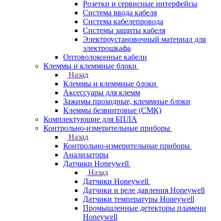
Розетки и сервисные интерфейсы
Система ввода кабеля
Система кабелепровода
Системы защиты кабеля
Электроустановочный материал для
электрошкафа
Оптоволоконные кабели
Клеммы и клеммные блоки
Назад
Клеммы и клеммные блоки
Аксессуары для клемм
Зажимы проходные, клеммные блоки
Клеммы безвинтовые (СМК)
Комплектующие для БПЛА
Контрольно-измерительные приборы
Назад
Контрольно-измерительные приборы
Анализаторы
Датчики Honeywell
Назад
Датчики Honeywell
Датчики и реле давления Honeywell
Датчики температуры Honeywell
Промышленные детекторы пламени
Honeywell