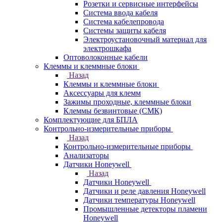
Розетки и сервисные интерфейсы
Система ввода кабеля
Система кабелепровода
Системы защиты кабеля
Электроустановочный материал для
электрошкафа
Оптоволоконные кабели
Клеммы и клеммные блоки
Назад
Клеммы и клеммные блоки
Аксессуары для клемм
Зажимы проходные, клеммные блоки
Клеммы безвинтовые (СМК)
Комплектующие для БПЛА
Контрольно-измерительные приборы
Назад
Контрольно-измерительные приборы
Анализаторы
Датчики Honeywell
Назад
Датчики Honeywell
Датчики и реле давления Honeywell
Датчики температуры Honeywell
Промышленные детекторы пламени
Honeywell