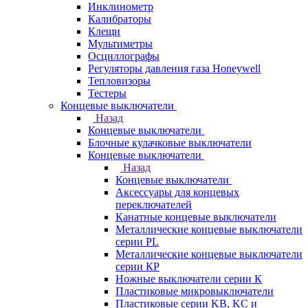
Инклинометр
Калибраторы
Клещи
Мультиметры
Осциллографы
Регуляторы давления газа Honeywell
Тепловизоры
Тестеры
Концевые выключатели
Назад
Концевые выключатели
Блочные кулачковые выключатели
Концевые выключатели
Назад
Концевые выключатели
Аксессуары для концевых
переключателей
Канатные концевые выключатели
Металлические концевые выключатели
серии PL
Металлические концевые выключатели
серии КP
Ножные выключатели серии К
Пластиковые микровыключатели
Пластиковые серии KB, KC и