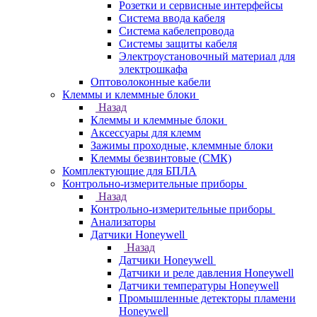
Розетки и сервисные интерфейсы
Система ввода кабеля
Система кабелепровода
Системы защиты кабеля
Электроустановочный материал для
электрошкафа
Оптоволоконные кабели
Клеммы и клеммные блоки
Назад
Клеммы и клеммные блоки
Аксессуары для клемм
Зажимы проходные, клеммные блоки
Клеммы безвинтовые (СМК)
Комплектующие для БПЛА
Контрольно-измерительные приборы
Назад
Контрольно-измерительные приборы
Анализаторы
Датчики Honeywell
Назад
Датчики Honeywell
Датчики и реле давления Honeywell
Датчики температуры Honeywell
Промышленные детекторы пламени
Honeywell