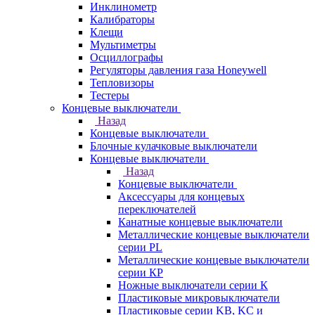
Инклинометр
Калибраторы
Клещи
Мультиметры
Осциллографы
Регуляторы давления газа Honeywell
Тепловизоры
Тестеры
Концевые выключатели
Назад
Концевые выключатели
Блочные кулачковые выключатели
Концевые выключатели
Назад
Концевые выключатели
Аксессуары для концевых
переключателей
Канатные концевые выключатели
Металлические концевые выключатели
серии PL
Металлические концевые выключатели
серии КP
Ножные выключатели серии К
Пластиковые микровыключатели
Пластиковые серии KB, KC и