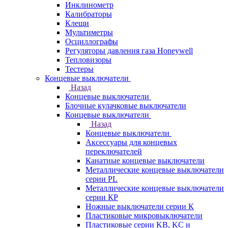
Инклинометр
Калибраторы
Клещи
Мультиметры
Осциллографы
Регуляторы давления газа Honeywell
Тепловизоры
Тестеры
Концевые выключатели
Назад
Концевые выключатели
Блочные кулачковые выключатели
Концевые выключатели
Назад
Концевые выключатели
Аксессуары для концевых
переключателей
Канатные концевые выключатели
Металлические концевые выключатели
серии PL
Металлические концевые выключатели
серии КP
Ножные выключатели серии К
Пластиковые микровыключатели
Пластиковые серии KB, KC и