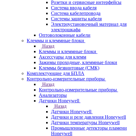
Розетки и сервисные интерфейсы
Система ввода кабеля
Система кабелепровода
Системы защиты кабеля
Электроустановочный материал для
электрошкафа
Оптоволоконные кабели
Клеммы и клеммные блоки
Назад
Клеммы и клеммные блоки
Аксессуары для клемм
Зажимы проходные, клеммные блоки
Клеммы безвинтовые (СМК)
Комплектующие для БПЛА
Контрольно-измерительные приборы
Назад
Контрольно-измерительные приборы
Анализаторы
Датчики Honeywell
Назад
Датчики Honeywell
Датчики и реле давления Honeywell
Датчики температуры Honeywell
Промышленные детекторы пламени
Honeywell