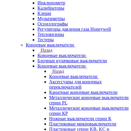
Инклинометр
Калибраторы
Клещи
Мультиметры
Осциллографы
Регуляторы давления газа Honeywell
Тепловизоры
Тестеры
Концевые выключатели
Назад
Концевые выключатели
Блочные кулачковые выключатели
Концевые выключатели
Назад
Концевые выключатели
Аксессуары для концевых
переключателей
Канатные концевые выключатели
Металлические концевые выключатели
серии PL
Металлические концевые выключатели
серии КP
Ножные выключатели серии К
Пластиковые микровыключатели
Пластиковые серии KB, KC и