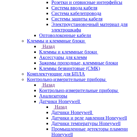
Розетки и сервисные интерфейсы
Система ввода кабеля
Система кабелепровода
Системы защиты кабеля
Электроустановочный материал для
электрошкафа
Оптоволоконные кабели
Клеммы и клеммные блоки
Назад
Клеммы и клеммные блоки
Аксессуары для клемм
Зажимы проходные, клеммные блоки
Клеммы безвинтовые (СМК)
Комплектующие для БПЛА
Контрольно-измерительные приборы
Назад
Контрольно-измерительные приборы
Анализаторы
Датчики Honeywell
Назад
Датчики Honeywell
Датчики и реле давления Honeywell
Датчики температуры Honeywell
Промышленные детекторы пламени
Honeywell