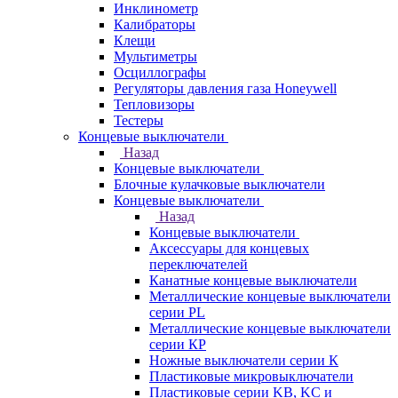
Инклинометр
Калибраторы
Клещи
Мультиметры
Осциллографы
Регуляторы давления газа Honeywell
Тепловизоры
Тестеры
Концевые выключатели
Назад
Концевые выключатели
Блочные кулачковые выключатели
Концевые выключатели
Назад
Концевые выключатели
Аксессуары для концевых
переключателей
Канатные концевые выключатели
Металлические концевые выключатели
серии PL
Металлические концевые выключатели
серии КP
Ножные выключатели серии К
Пластиковые микровыключатели
Пластиковые серии KB, KC и