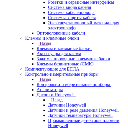
Розетки и сервисные интерфейсы
Система ввода кабеля
Система кабелепровода
Системы защиты кабеля
Электроустановочный материал для
электрошкафа
Оптоволоконные кабели
Клеммы и клеммные блоки
Назад
Клеммы и клеммные блоки
Аксессуары для клемм
Зажимы проходные, клеммные блоки
Клеммы безвинтовые (СМК)
Комплектующие для БПЛА
Контрольно-измерительные приборы
Назад
Контрольно-измерительные приборы
Анализаторы
Датчики Honeywell
Назад
Датчики Honeywell
Датчики и реле давления Honeywell
Датчики температуры Honeywell
Промышленные детекторы пламени
Honeywell