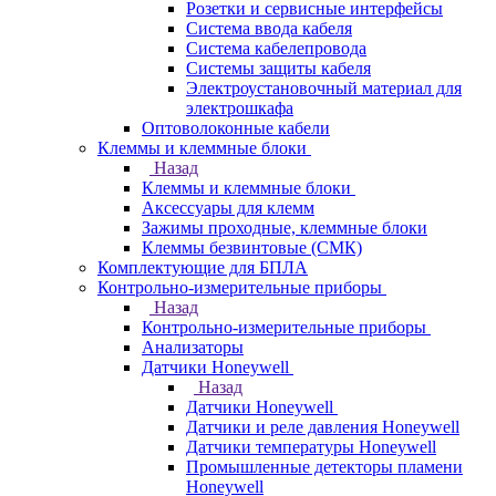
Розетки и сервисные интерфейсы
Система ввода кабеля
Система кабелепровода
Системы защиты кабеля
Электроустановочный материал для
электрошкафа
Оптоволоконные кабели
Клеммы и клеммные блоки
Назад
Клеммы и клеммные блоки
Аксессуары для клемм
Зажимы проходные, клеммные блоки
Клеммы безвинтовые (СМК)
Комплектующие для БПЛА
Контрольно-измерительные приборы
Назад
Контрольно-измерительные приборы
Анализаторы
Датчики Honeywell
Назад
Датчики Honeywell
Датчики и реле давления Honeywell
Датчики температуры Honeywell
Промышленные детекторы пламени
Honeywell