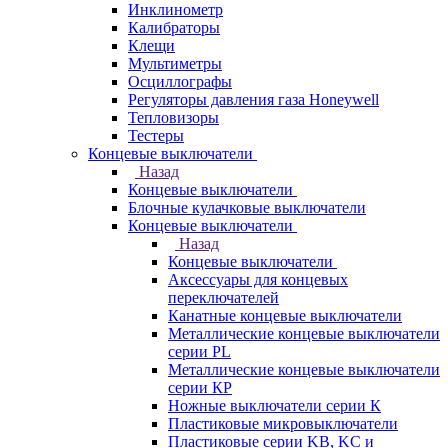
Инклинометр
Калибраторы
Клещи
Мультиметры
Осциллографы
Регуляторы давления газа Honeywell
Тепловизоры
Тестеры
Концевые выключатели
Назад
Концевые выключатели
Блочные кулачковые выключатели
Концевые выключатели
Назад
Концевые выключатели
Аксессуары для концевых
переключателей
Канатные концевые выключатели
Металлические концевые выключатели
серии PL
Металлические концевые выключатели
серии КP
Ножные выключатели серии К
Пластиковые микровыключатели
Пластиковые серии KB, KC и