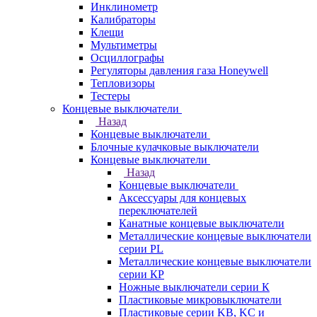
Инклинометр
Калибраторы
Клещи
Мультиметры
Осциллографы
Регуляторы давления газа Honeywell
Тепловизоры
Тестеры
Концевые выключатели
Назад
Концевые выключатели
Блочные кулачковые выключатели
Концевые выключатели
Назад
Концевые выключатели
Аксессуары для концевых
переключателей
Канатные концевые выключатели
Металлические концевые выключатели
серии PL
Металлические концевые выключатели
серии КP
Ножные выключатели серии К
Пластиковые микровыключатели
Пластиковые серии KB, KC и