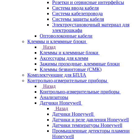
Розетки и сервисные интерфейсы
Система ввода кабеля
Система кабелепровода
Системы защиты кабеля
Электроустановочный материал для
электрошкафа
Оптоволоконные кабели
Клеммы и клеммные блоки
Назад
Клеммы и клеммные блоки
Аксессуары для клемм
Зажимы проходные, клеммные блоки
Клеммы безвинтовые (СМК)
Комплектующие для БПЛА
Контрольно-измерительные приборы
Назад
Контрольно-измерительные приборы
Анализаторы
Датчики Honeywell
Назад
Датчики Honeywell
Датчики и реле давления Honeywell
Датчики температуры Honeywell
Промышленные детекторы пламени
Honeywell