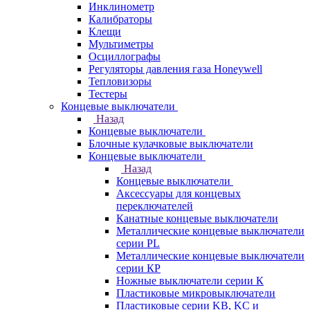
Инклинометр
Калибраторы
Клещи
Мультиметры
Осциллографы
Регуляторы давления газа Honeywell
Тепловизоры
Тестеры
Концевые выключатели
Назад
Концевые выключатели
Блочные кулачковые выключатели
Концевые выключатели
Назад
Концевые выключатели
Аксессуары для концевых
переключателей
Канатные концевые выключатели
Металлические концевые выключатели
серии PL
Металлические концевые выключатели
серии КP
Ножные выключатели серии К
Пластиковые микровыключатели
Пластиковые серии KB, KC и