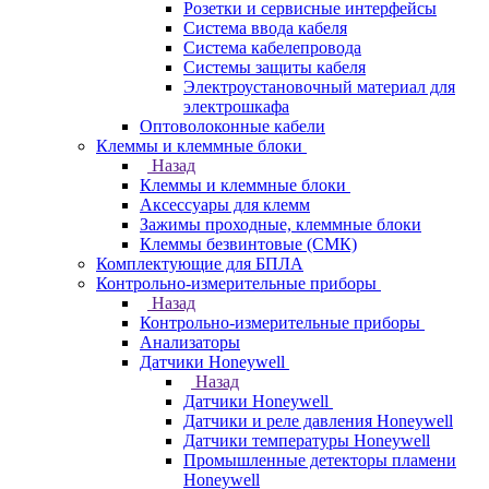
Розетки и сервисные интерфейсы
Система ввода кабеля
Система кабелепровода
Системы защиты кабеля
Электроустановочный материал для
электрошкафа
Оптоволоконные кабели
Клеммы и клеммные блоки
Назад
Клеммы и клеммные блоки
Аксессуары для клемм
Зажимы проходные, клеммные блоки
Клеммы безвинтовые (СМК)
Комплектующие для БПЛА
Контрольно-измерительные приборы
Назад
Контрольно-измерительные приборы
Анализаторы
Датчики Honeywell
Назад
Датчики Honeywell
Датчики и реле давления Honeywell
Датчики температуры Honeywell
Промышленные детекторы пламени
Honeywell