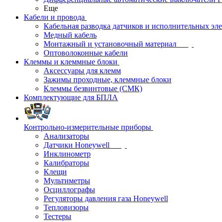
Еще
Кабели и провода
Кабельная разводка датчиков и исполнительных эл
Медный кабель
Монтажный и установочный материал
Оптоволоконные кабели
Клеммы и клеммные блоки
Аксессуары для клемм
Зажимы проходные, клеммные блоки
Клеммы безвинтовые (СМК)
Комплектующие для БПЛА
Контрольно-измерительные приборы
Анализаторы
Датчики Honeywell
Инклинометр
Калибраторы
Клещи
Мультиметры
Осциллографы
Регуляторы давления газа Honeywell
Тепловизоры
Тестеры