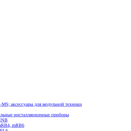
-MS; аксессуары для модульной техники
тальные инсталляционные приборы
 HNB
 mRB4, mRB6
PFL6