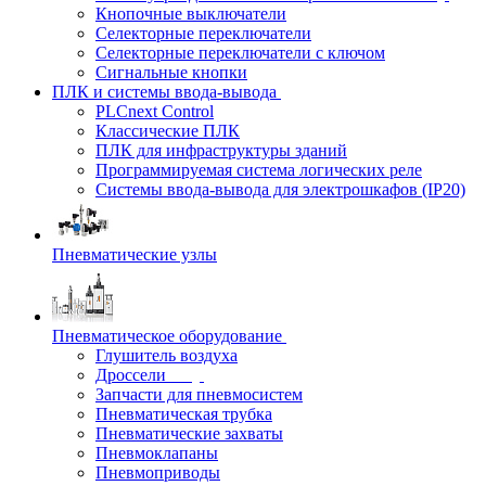
Кнопочные выключатели
Селекторные переключатели
Селекторные переключатели с ключом
Сигнальные кнопки
ПЛК и системы ввода-вывода
PLCnext Control
Классические ПЛК
ПЛК для инфраструктуры зданий
Программируемая система логических реле
Системы ввода-вывода для электрошкафов (IP20)
Пневматические узлы
Пневматическое оборудование
Глушитель воздуха
Дроссели
Запчасти для пневмосистем
Пневматическая трубка
Пневматические захваты
Пневмоклапаны
Пневмоприводы