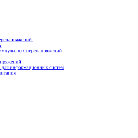
еренапряжений
А
 импульсных перенапряжений
напряжений
й для информационных систем
питания