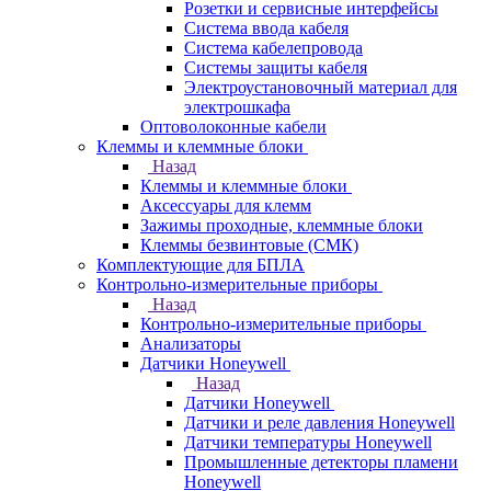
Розетки и сервисные интерфейсы
Система ввода кабеля
Система кабелепровода
Системы защиты кабеля
Электроустановочный материал для
электрошкафа
Оптоволоконные кабели
Клеммы и клеммные блоки
Назад
Клеммы и клеммные блоки
Аксессуары для клемм
Зажимы проходные, клеммные блоки
Клеммы безвинтовые (СМК)
Комплектующие для БПЛА
Контрольно-измерительные приборы
Назад
Контрольно-измерительные приборы
Анализаторы
Датчики Honeywell
Назад
Датчики Honeywell
Датчики и реле давления Honeywell
Датчики температуры Honeywell
Промышленные детекторы пламени
Honeywell