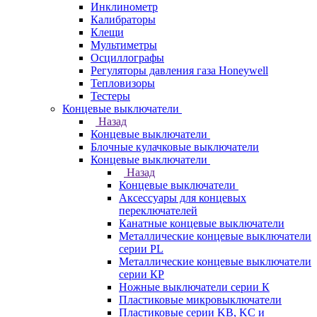
Инклинометр
Калибраторы
Клещи
Мультиметры
Осциллографы
Регуляторы давления газа Honeywell
Тепловизоры
Тестеры
Концевые выключатели
Назад
Концевые выключатели
Блочные кулачковые выключатели
Концевые выключатели
Назад
Концевые выключатели
Аксессуары для концевых
переключателей
Канатные концевые выключатели
Металлические концевые выключатели
серии PL
Металлические концевые выключатели
серии КP
Ножные выключатели серии К
Пластиковые микровыключатели
Пластиковые серии KB, KC и