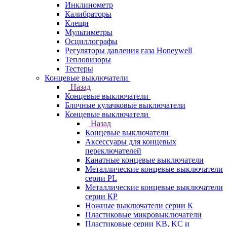
Инклинометр
Калибраторы
Клещи
Мультиметры
Осциллографы
Регуляторы давления газа Honeywell
Тепловизоры
Тестеры
Концевые выключатели
Назад
Концевые выключатели
Блочные кулачковые выключатели
Концевые выключатели
Назад
Концевые выключатели
Аксессуары для концевых
переключателей
Канатные концевые выключатели
Металлические концевые выключатели
серии PL
Металлические концевые выключатели
серии КP
Ножные выключатели серии К
Пластиковые микровыключатели
Пластиковые серии KB, KC и