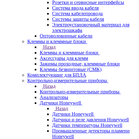
Розетки и сервисные интерфейсы
Система ввода кабеля
Система кабелепровода
Системы защиты кабеля
Электроустановочный материал для
электрошкафа
Оптоволоконные кабели
Клеммы и клеммные блоки
Назад
Клеммы и клеммные блоки
Аксессуары для клемм
Зажимы проходные, клеммные блоки
Клеммы безвинтовые (СМК)
Комплектующие для БПЛА
Контрольно-измерительные приборы
Назад
Контрольно-измерительные приборы
Анализаторы
Датчики Honeywell
Назад
Датчики Honeywell
Датчики и реле давления Honeywell
Датчики температуры Honeywell
Промышленные детекторы пламени
Honeywell