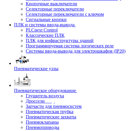
Кнопочные выключатели
Селекторные переключатели
Селекторные переключатели с ключом
Сигнальные кнопки
ПЛК и системы ввода-вывода
PLCnext Control
Классические ПЛК
ПЛК для инфраструктуры зданий
Программируемая система логических реле
Системы ввода-вывода для электрошкафов (IP20)
Пневматические узлы
Пневматическое оборудование
Глушитель воздуха
Дроссели
Запчасти для пневмосистем
Пневматическая трубка
Пневматические захваты
Пневмоклапаны
Пневмоприводы