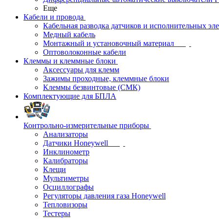
Еще
Кабели и провода
Кабельная разводка датчиков и исполнительных эл
Медный кабель
Монтажный и установочный материал
Оптоволоконные кабели
Клеммы и клеммные блоки
Аксессуары для клемм
Зажимы проходные, клеммные блоки
Клеммы безвинтовые (СМК)
Комплектующие для БПЛА
Контрольно-измерительные приборы
Анализаторы
Датчики Honeywell
Инклинометр
Калибраторы
Клещи
Мультиметры
Осциллографы
Регуляторы давления газа Honeywell
Тепловизоры
Тестеры