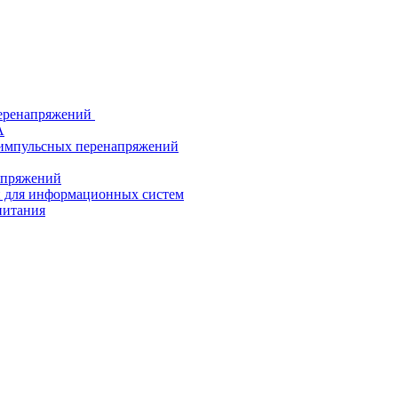
еренапряжений
А
 импульсных перенапряжений
напряжений
й для информационных систем
питания