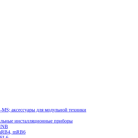
-MS; аксессуары для модульной техники
тальные инсталляционные приборы
 HNB
 mRB4, mRB6
PFL6