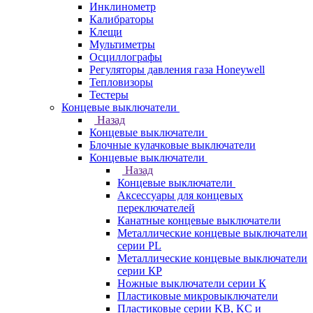
Инклинометр
Калибраторы
Клещи
Мультиметры
Осциллографы
Регуляторы давления газа Honeywell
Тепловизоры
Тестеры
Концевые выключатели
Назад
Концевые выключатели
Блочные кулачковые выключатели
Концевые выключатели
Назад
Концевые выключатели
Аксессуары для концевых
переключателей
Канатные концевые выключатели
Металлические концевые выключатели
серии PL
Металлические концевые выключатели
серии КP
Ножные выключатели серии К
Пластиковые микровыключатели
Пластиковые серии KB, KC и