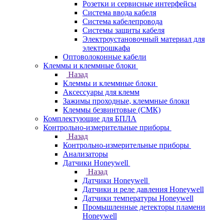
Розетки и сервисные интерфейсы
Система ввода кабеля
Система кабелепровода
Системы защиты кабеля
Электроустановочный материал для
электрошкафа
Оптоволоконные кабели
Клеммы и клеммные блоки
Назад
Клеммы и клеммные блоки
Аксессуары для клемм
Зажимы проходные, клеммные блоки
Клеммы безвинтовые (СМК)
Комплектующие для БПЛА
Контрольно-измерительные приборы
Назад
Контрольно-измерительные приборы
Анализаторы
Датчики Honeywell
Назад
Датчики Honeywell
Датчики и реле давления Honeywell
Датчики температуры Honeywell
Промышленные детекторы пламени
Honeywell