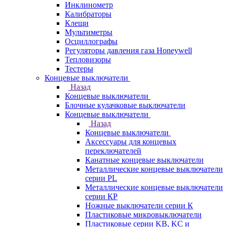
Инклинометр
Калибраторы
Клещи
Мультиметры
Осциллографы
Регуляторы давления газа Honeywell
Тепловизоры
Тестеры
Концевые выключатели
Назад
Концевые выключатели
Блочные кулачковые выключатели
Концевые выключатели
Назад
Концевые выключатели
Аксессуары для концевых
переключателей
Канатные концевые выключатели
Металлические концевые выключатели
серии PL
Металлические концевые выключатели
серии КP
Ножные выключатели серии К
Пластиковые микровыключатели
Пластиковые серии KB, KC и