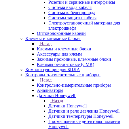
Розетки и сервисные интерфейсы
Система ввода кабеля
Система кабелепровода
Системы защиты кабеля
Электроустановочный материал для
электрошкафа
Оптоволоконные кабели
Клеммы и клеммные блоки
Назад
Клеммы и клеммные блоки
Аксессуары для клемм
Зажимы проходные, клеммные блоки
Клеммы безвинтовые (СМК)
Комплектующие для БПЛА
Контрольно-измерительные приборы
Назад
Контрольно-измерительные приборы
Анализаторы
Датчики Honeywell
Назад
Датчики Honeywell
Датчики и реле давления Honeywell
Датчики температуры Honeywell
Промышленные детекторы пламени
Honeywell