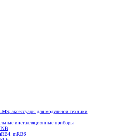
-MS; аксессуары для модульной техники
тальные инсталляционные приборы
 HNB
 mRB4, mRB6
PFL6