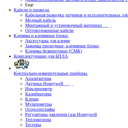
Еще
Кабели и провода
Кабельная разводка датчиков и исполнительных эл
Медный кабель
Монтажный и установочный материал
Оптоволоконные кабели
Клеммы и клеммные блоки
Аксессуары для клемм
Зажимы проходные, клеммные блоки
Клеммы безвинтовые (СМК)
Комплектующие для БПЛА
Контрольно-измерительные приборы
Анализаторы
Датчики Honeywell
Инклинометр
Калибраторы
Клещи
Мультиметры
Осциллографы
Регуляторы давления газа Honeywell
Тепловизоры
Тестеры