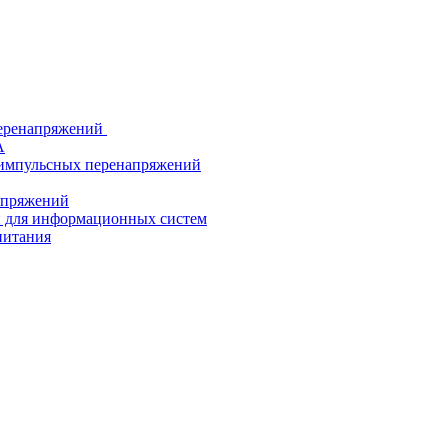
еренапряжений
А
 импульсных перенапряжений
напряжений
й для информационных систем
питания