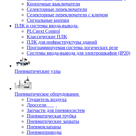
Кнопочные выключатели
Селекторные переключатели
Селекторные переключатели с ключом
Сигнальные кнопки
ПЛК и системы ввода-вывода
PLCnext Control
Классические ПЛК
ПЛК для инфраструктуры зданий
Программируемая система логических реле
Системы ввода-вывода для электрошкафов (IP20)
Пневматические узлы
Пневматическое оборудование
Глушитель воздуха
Дроссели
Запчасти для пневмосистем
Пневматическая трубка
Пневматические захваты
Пневмоклапаны
Пневмоприводы