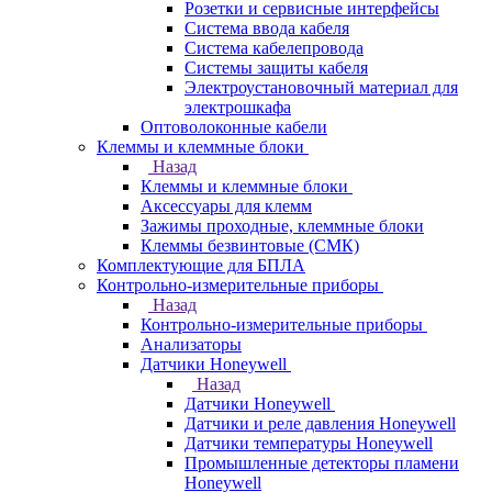
Розетки и сервисные интерфейсы
Система ввода кабеля
Система кабелепровода
Системы защиты кабеля
Электроустановочный материал для
электрошкафа
Оптоволоконные кабели
Клеммы и клеммные блоки
Назад
Клеммы и клеммные блоки
Аксессуары для клемм
Зажимы проходные, клеммные блоки
Клеммы безвинтовые (СМК)
Комплектующие для БПЛА
Контрольно-измерительные приборы
Назад
Контрольно-измерительные приборы
Анализаторы
Датчики Honeywell
Назад
Датчики Honeywell
Датчики и реле давления Honeywell
Датчики температуры Honeywell
Промышленные детекторы пламени
Honeywell