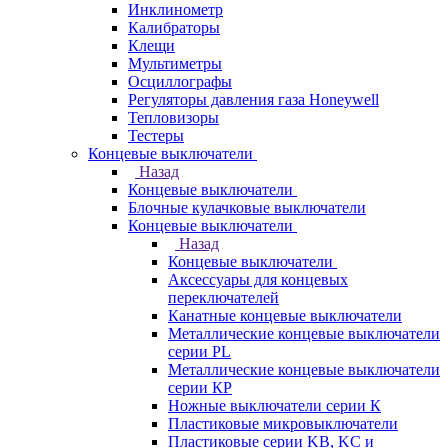
Инклинометр
Калибраторы
Клещи
Мультиметры
Осциллографы
Регуляторы давления газа Honeywell
Тепловизоры
Тестеры
Концевые выключатели
Назад
Концевые выключатели
Блочные кулачковые выключатели
Концевые выключатели
Назад
Концевые выключатели
Аксессуары для концевых
переключателей
Канатные концевые выключатели
Металлические концевые выключатели
серии PL
Металлические концевые выключатели
серии КP
Ножные выключатели серии К
Пластиковые микровыключатели
Пластиковые серии KB, KC и