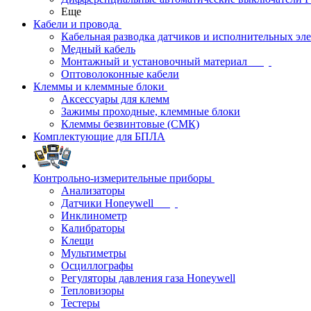
Еще
Кабели и провода
Кабельная разводка датчиков и исполнительных эл
Медный кабель
Монтажный и установочный материал
Оптоволоконные кабели
Клеммы и клеммные блоки
Аксессуары для клемм
Зажимы проходные, клеммные блоки
Клеммы безвинтовые (СМК)
Комплектующие для БПЛА
Контрольно-измерительные приборы
Анализаторы
Датчики Honeywell
Инклинометр
Калибраторы
Клещи
Мультиметры
Осциллографы
Регуляторы давления газа Honeywell
Тепловизоры
Тестеры