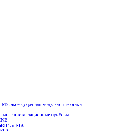
-MS; аксессуары для модульной техники
тальные инсталляционные приборы
 HNB
 mRB4, mRB6
PFL6