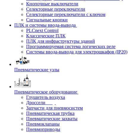
Кнопочные выключатели
Селекторные переключатели
Селекторные переключатели с ключом
Сигнальные кнопки
ПЛК и системы ввода-вывода
PLCnext Control
Классические ПЛК
ПЛК для инфраструктуры зданий
Программируемая система логических реле
Системы ввода-вывода для электрошкафов (IP20)
Пневматические узлы
Пневматическое оборудование
Глушитель воздуха
Дроссели
Запчасти для пневмосистем
Пневматическая трубка
Пневматические захваты
Пневмоклапаны
Пневмоприводы