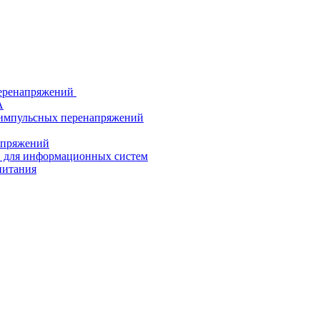
еренапряжений
А
 импульсных перенапряжений
напряжений
й для информационных систем
питания