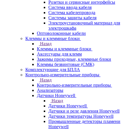
Розетки и сервисные интерфейсы
Система ввода кабеля
Система кабелепровода
Системы защиты кабеля
Электроустановочный материал для
электрошкафа
Оптоволоконные кабели
Клеммы и клеммные блоки
Назад
Клеммы и клеммные блоки
Аксессуары для клемм
Зажимы проходные, клеммные блоки
Клеммы безвинтовые (СМК)
Комплектующие для БПЛА
Контрольно-измерительные приборы
Назад
Контрольно-измерительные приборы
Анализаторы
Датчики Honeywell
Назад
Датчики Honeywell
Датчики и реле давления Honeywell
Датчики температуры Honeywell
Промышленные детекторы пламени
Honeywell