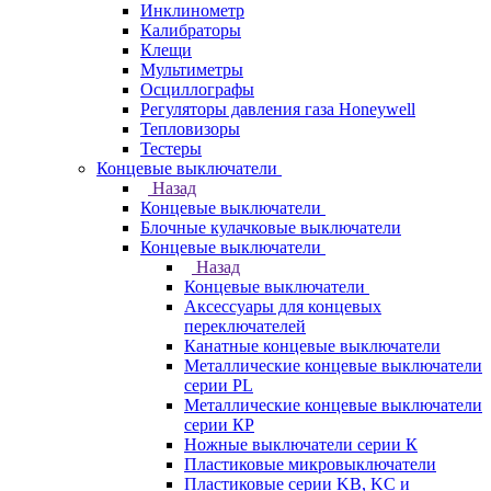
Инклинометр
Калибраторы
Клещи
Мультиметры
Осциллографы
Регуляторы давления газа Honeywell
Тепловизоры
Тестеры
Концевые выключатели
Назад
Концевые выключатели
Блочные кулачковые выключатели
Концевые выключатели
Назад
Концевые выключатели
Аксессуары для концевых
переключателей
Канатные концевые выключатели
Металлические концевые выключатели
серии PL
Металлические концевые выключатели
серии КP
Ножные выключатели серии К
Пластиковые микровыключатели
Пластиковые серии KB, KC и