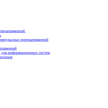
еренапряжений
А
 импульсных перенапряжений
напряжений
й для информационных систем
питания