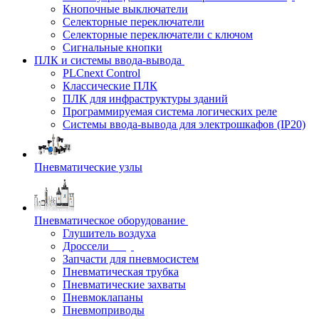
Кнопочные выключатели
Селекторные переключатели
Селекторные переключатели с ключом
Сигнальные кнопки
ПЛК и системы ввода-вывода
PLCnext Control
Классические ПЛК
ПЛК для инфраструктуры зданий
Программируемая система логических реле
Системы ввода-вывода для электрошкафов (IP20)
Пневматические узлы
Пневматическое оборудование
Глушитель воздуха
Дроссели
Запчасти для пневмосистем
Пневматическая трубка
Пневматические захваты
Пневмоклапаны
Пневмоприводы