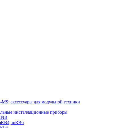
-MS; аксессуары для модульной техники
тальные инсталляционные приборы
 HNB
 mRB4, mRB6
PFL6