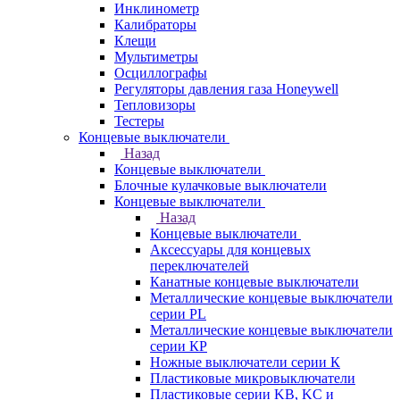
Инклинометр
Калибраторы
Клещи
Мультиметры
Осциллографы
Регуляторы давления газа Honeywell
Тепловизоры
Тестеры
Концевые выключатели
Назад
Концевые выключатели
Блочные кулачковые выключатели
Концевые выключатели
Назад
Концевые выключатели
Аксессуары для концевых
переключателей
Канатные концевые выключатели
Металлические концевые выключатели
серии PL
Металлические концевые выключатели
серии КP
Ножные выключатели серии К
Пластиковые микровыключатели
Пластиковые серии KB, KC и