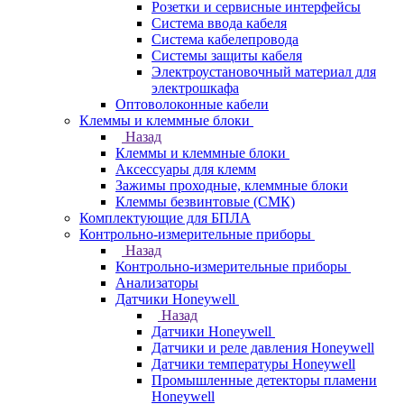
Розетки и сервисные интерфейсы
Система ввода кабеля
Система кабелепровода
Системы защиты кабеля
Электроустановочный материал для
электрошкафа
Оптоволоконные кабели
Клеммы и клеммные блоки
Назад
Клеммы и клеммные блоки
Аксессуары для клемм
Зажимы проходные, клеммные блоки
Клеммы безвинтовые (СМК)
Комплектующие для БПЛА
Контрольно-измерительные приборы
Назад
Контрольно-измерительные приборы
Анализаторы
Датчики Honeywell
Назад
Датчики Honeywell
Датчики и реле давления Honeywell
Датчики температуры Honeywell
Промышленные детекторы пламени
Honeywell