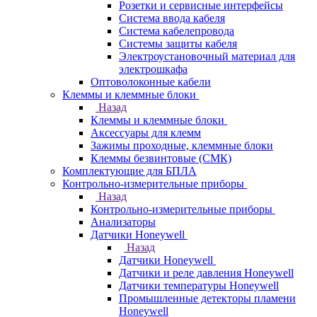
Розетки и сервисные интерфейсы
Система ввода кабеля
Система кабелепровода
Системы защиты кабеля
Электроустановочный материал для
электрошкафа
Оптоволоконные кабели
Клеммы и клеммные блоки
Назад
Клеммы и клеммные блоки
Аксессуары для клемм
Зажимы проходные, клеммные блоки
Клеммы безвинтовые (СМК)
Комплектующие для БПЛА
Контрольно-измерительные приборы
Назад
Контрольно-измерительные приборы
Анализаторы
Датчики Honeywell
Назад
Датчики Honeywell
Датчики и реле давления Honeywell
Датчики температуры Honeywell
Промышленные детекторы пламени
Honeywell