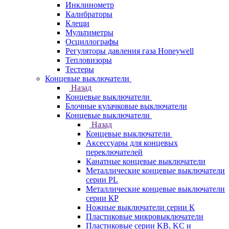
Инклинометр
Калибраторы
Клещи
Мультиметры
Осциллографы
Регуляторы давления газа Honeywell
Тепловизоры
Тестеры
Концевые выключатели
Назад
Концевые выключатели
Блочные кулачковые выключатели
Концевые выключатели
Назад
Концевые выключатели
Аксессуары для концевых
переключателей
Канатные концевые выключатели
Металлические концевые выключатели
серии PL
Металлические концевые выключатели
серии КP
Ножные выключатели серии К
Пластиковые микровыключатели
Пластиковые серии KB, KC и