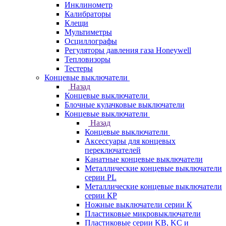
Инклинометр
Калибраторы
Клещи
Мультиметры
Осциллографы
Регуляторы давления газа Honeywell
Тепловизоры
Тестеры
Концевые выключатели
Назад
Концевые выключатели
Блочные кулачковые выключатели
Концевые выключатели
Назад
Концевые выключатели
Аксессуары для концевых
переключателей
Канатные концевые выключатели
Металлические концевые выключатели
серии PL
Металлические концевые выключатели
серии КP
Ножные выключатели серии К
Пластиковые микровыключатели
Пластиковые серии KB, KC и