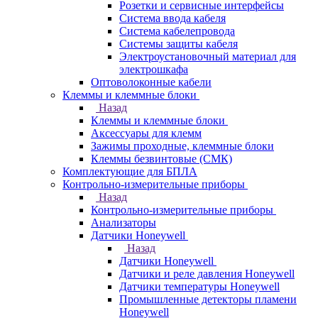
Розетки и сервисные интерфейсы
Система ввода кабеля
Система кабелепровода
Системы защиты кабеля
Электроустановочный материал для
электрошкафа
Оптоволоконные кабели
Клеммы и клеммные блоки
Назад
Клеммы и клеммные блоки
Аксессуары для клемм
Зажимы проходные, клеммные блоки
Клеммы безвинтовые (СМК)
Комплектующие для БПЛА
Контрольно-измерительные приборы
Назад
Контрольно-измерительные приборы
Анализаторы
Датчики Honeywell
Назад
Датчики Honeywell
Датчики и реле давления Honeywell
Датчики температуры Honeywell
Промышленные детекторы пламени
Honeywell