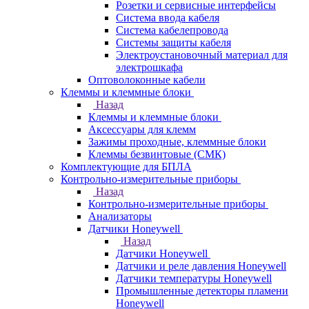
Розетки и сервисные интерфейсы
Система ввода кабеля
Система кабелепровода
Системы защиты кабеля
Электроустановочный материал для
электрошкафа
Оптоволоконные кабели
Клеммы и клеммные блоки
Назад
Клеммы и клеммные блоки
Аксессуары для клемм
Зажимы проходные, клеммные блоки
Клеммы безвинтовые (СМК)
Комплектующие для БПЛА
Контрольно-измерительные приборы
Назад
Контрольно-измерительные приборы
Анализаторы
Датчики Honeywell
Назад
Датчики Honeywell
Датчики и реле давления Honeywell
Датчики температуры Honeywell
Промышленные детекторы пламени
Honeywell