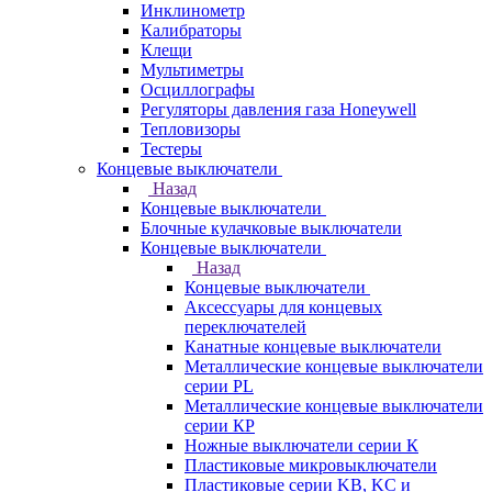
Инклинометр
Калибраторы
Клещи
Мультиметры
Осциллографы
Регуляторы давления газа Honeywell
Тепловизоры
Тестеры
Концевые выключатели
Назад
Концевые выключатели
Блочные кулачковые выключатели
Концевые выключатели
Назад
Концевые выключатели
Аксессуары для концевых
переключателей
Канатные концевые выключатели
Металлические концевые выключатели
серии PL
Металлические концевые выключатели
серии КP
Ножные выключатели серии К
Пластиковые микровыключатели
Пластиковые серии KB, KC и