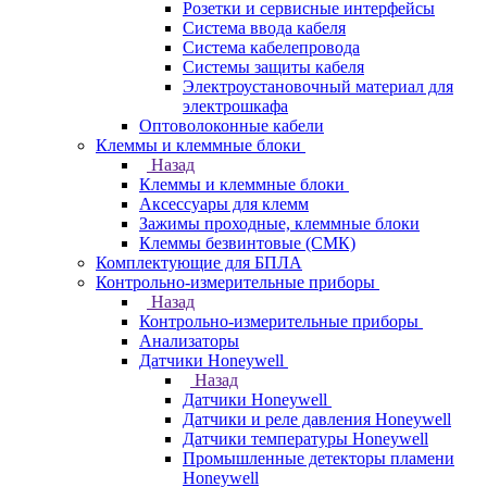
Розетки и сервисные интерфейсы
Система ввода кабеля
Система кабелепровода
Системы защиты кабеля
Электроустановочный материал для
электрошкафа
Оптоволоконные кабели
Клеммы и клеммные блоки
Назад
Клеммы и клеммные блоки
Аксессуары для клемм
Зажимы проходные, клеммные блоки
Клеммы безвинтовые (СМК)
Комплектующие для БПЛА
Контрольно-измерительные приборы
Назад
Контрольно-измерительные приборы
Анализаторы
Датчики Honeywell
Назад
Датчики Honeywell
Датчики и реле давления Honeywell
Датчики температуры Honeywell
Промышленные детекторы пламени
Honeywell