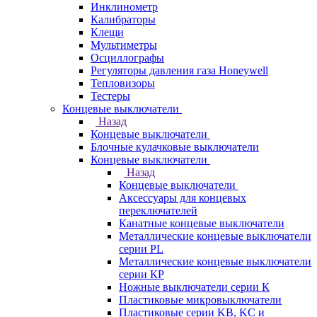
Инклинометр
Калибраторы
Клещи
Мультиметры
Осциллографы
Регуляторы давления газа Honeywell
Тепловизоры
Тестеры
Концевые выключатели
Назад
Концевые выключатели
Блочные кулачковые выключатели
Концевые выключатели
Назад
Концевые выключатели
Аксессуары для концевых
переключателей
Канатные концевые выключатели
Металлические концевые выключатели
серии PL
Металлические концевые выключатели
серии КP
Ножные выключатели серии К
Пластиковые микровыключатели
Пластиковые серии KB, KC и