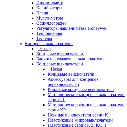
Инклинометр
Калибраторы
Клещи
Мультиметры
Осциллографы
Регуляторы давления газа Honeywell
Тепловизоры
Тестеры
Концевые выключатели
Назад
Концевые выключатели
Блочные кулачковые выключатели
Концевые выключатели
Назад
Концевые выключатели
Аксессуары для концевых
переключателей
Канатные концевые выключатели
Металлические концевые выключатели
серии PL
Металлические концевые выключатели
серии КP
Ножные выключатели серии К
Пластиковые микровыключатели
Пластиковые серии KB, KC и