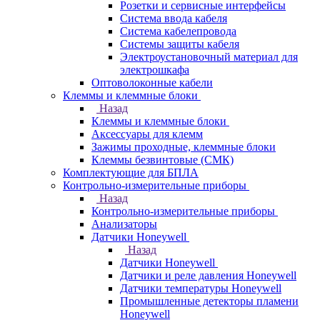
Розетки и сервисные интерфейсы
Система ввода кабеля
Система кабелепровода
Системы защиты кабеля
Электроустановочный материал для
электрошкафа
Оптоволоконные кабели
Клеммы и клеммные блоки
Назад
Клеммы и клеммные блоки
Аксессуары для клемм
Зажимы проходные, клеммные блоки
Клеммы безвинтовые (СМК)
Комплектующие для БПЛА
Контрольно-измерительные приборы
Назад
Контрольно-измерительные приборы
Анализаторы
Датчики Honeywell
Назад
Датчики Honeywell
Датчики и реле давления Honeywell
Датчики температуры Honeywell
Промышленные детекторы пламени
Honeywell