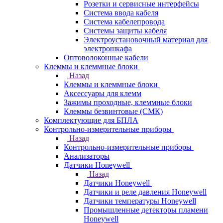
Розетки и сервисные интерфейсы
Система ввода кабеля
Система кабелепровода
Системы защиты кабеля
Электроустановочный материал для
электрошкафа
Оптоволоконные кабели
Клеммы и клеммные блоки
Назад
Клеммы и клеммные блоки
Аксессуары для клемм
Зажимы проходные, клеммные блоки
Клеммы безвинтовые (СМК)
Комплектующие для БПЛА
Контрольно-измерительные приборы
Назад
Контрольно-измерительные приборы
Анализаторы
Датчики Honeywell
Назад
Датчики Honeywell
Датчики и реле давления Honeywell
Датчики температуры Honeywell
Промышленные детекторы пламени
Honeywell