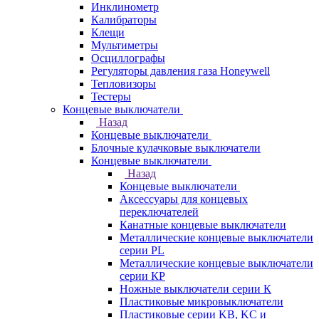
Инклинометр
Калибраторы
Клещи
Мультиметры
Осциллографы
Регуляторы давления газа Honeywell
Тепловизоры
Тестеры
Концевые выключатели
Назад
Концевые выключатели
Блочные кулачковые выключатели
Концевые выключатели
Назад
Концевые выключатели
Аксессуары для концевых
переключателей
Канатные концевые выключатели
Металлические концевые выключатели
серии PL
Металлические концевые выключатели
серии КP
Ножные выключатели серии К
Пластиковые микровыключатели
Пластиковые серии KB, KC и