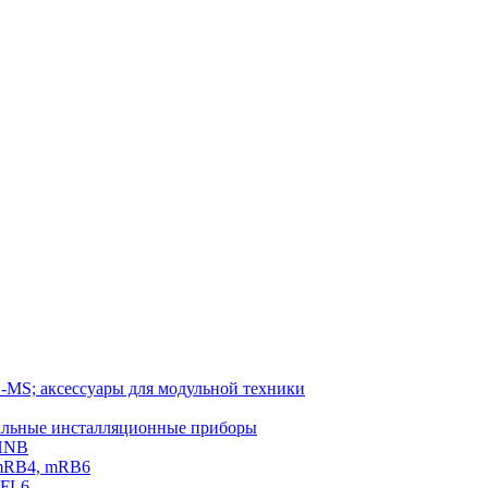
-MS; аксессуары для модульной техники
тальные инсталляционные приборы
 HNB
 mRB4, mRB6
PFL6