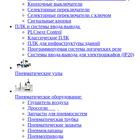
Кнопочные выключатели
Селекторные переключатели
Селекторные переключатели с ключом
Сигнальные кнопки
ПЛК и системы ввода-вывода
PLCnext Control
Классические ПЛК
ПЛК для инфраструктуры зданий
Программируемая система логических реле
Системы ввода-вывода для электрошкафов (IP20)
Пневматические узлы
Пневматическое оборудование
Глушитель воздуха
Дроссели
Запчасти для пневмосистем
Пневматическая трубка
Пневматические захваты
Пневмоклапаны
Пневмоприводы