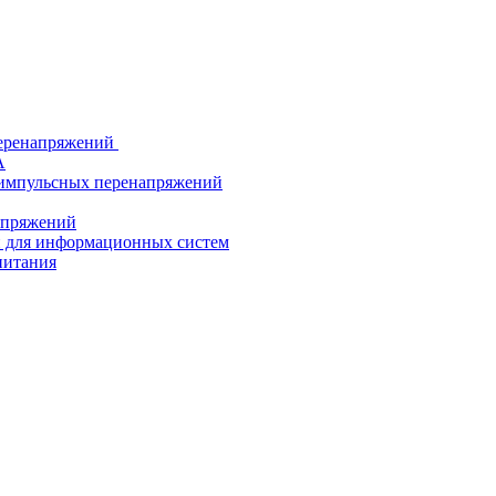
еренапряжений
А
 импульсных перенапряжений
напряжений
й для информационных систем
питания