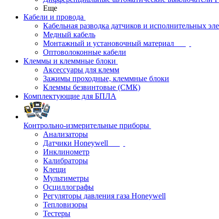
Еще
Кабели и провода
Кабельная разводка датчиков и исполнительных эл
Медный кабель
Монтажный и установочный материал
Оптоволоконные кабели
Клеммы и клеммные блоки
Аксессуары для клемм
Зажимы проходные, клеммные блоки
Клеммы безвинтовые (СМК)
Комплектующие для БПЛА
Контрольно-измерительные приборы
Анализаторы
Датчики Honeywell
Инклинометр
Калибраторы
Клещи
Мультиметры
Осциллографы
Регуляторы давления газа Honeywell
Тепловизоры
Тестеры