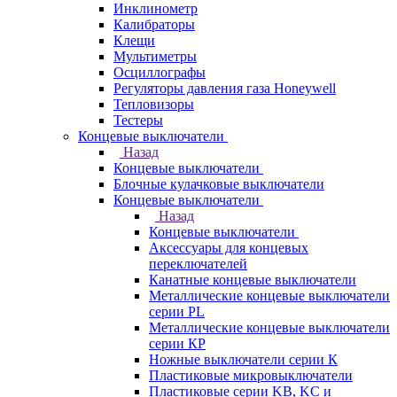
Инклинометр
Калибраторы
Клещи
Мультиметры
Осциллографы
Регуляторы давления газа Honeywell
Тепловизоры
Тестеры
Концевые выключатели
Назад
Концевые выключатели
Блочные кулачковые выключатели
Концевые выключатели
Назад
Концевые выключатели
Аксессуары для концевых
переключателей
Канатные концевые выключатели
Металлические концевые выключатели
серии PL
Металлические концевые выключатели
серии КP
Ножные выключатели серии К
Пластиковые микровыключатели
Пластиковые серии KB, KC и