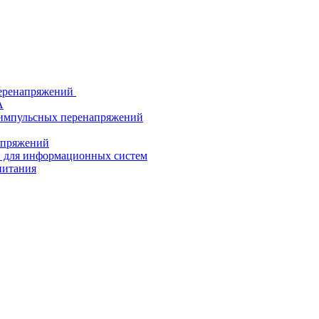
еренапряжений
А
 импульсных перенапряжений
напряжений
й для информационных систем
питания