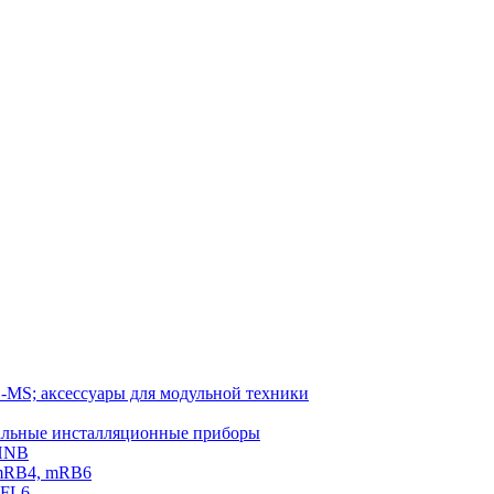
-MS; аксессуары для модульной техники
тальные инсталляционные приборы
 HNB
 mRB4, mRB6
PFL6