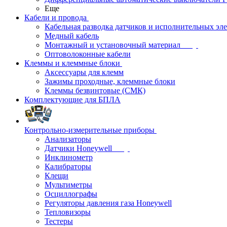
Еще
Кабели и провода
Кабельная разводка датчиков и исполнительных эл
Медный кабель
Монтажный и установочный материал
Оптоволоконные кабели
Клеммы и клеммные блоки
Аксессуары для клемм
Зажимы проходные, клеммные блоки
Клеммы безвинтовые (СМК)
Комплектующие для БПЛА
Контрольно-измерительные приборы
Анализаторы
Датчики Honeywell
Инклинометр
Калибраторы
Клещи
Мультиметры
Осциллографы
Регуляторы давления газа Honeywell
Тепловизоры
Тестеры