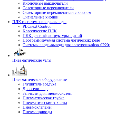
Кнопочные выключатели
Селекторные переключатели
Селекторные переключатели с ключом
Сигнальные кнопки
ПЛК и системы ввода-вывода
PLCnext Control
Классические ПЛК
ПЛК для инфраструктуры зданий
Программируемая система логических реле
Системы ввода-вывода для электрошкафов (IP20)
Пневматические узлы
Пневматическое оборудование
Глушитель воздуха
Дроссели
Запчасти для пневмосистем
Пневматическая трубка
Пневматические захваты
Пневмоклапаны
Пневмоприводы