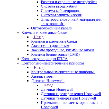
Розетки и сервисные интерфейсы
Система ввода кабеля
Система кабелепровода
Системы защиты кабеля
Электроустановочный материал для
электрошкафа
Оптоволоконные кабели
Клеммы и клеммные блоки
Назад
Клеммы и клеммные блоки
Аксессуары для клемм
Зажимы проходные, клеммные блоки
Клеммы безвинтовые (СМК)
Комплектующие для БПЛА
Контрольно-измерительные приборы
Назад
Контрольно-измерительные приборы
Анализаторы
Датчики Honeywell
Назад
Датчики Honeywell
Датчики и реле давления Honeywell
Датчики температуры Honeywell
Промышленные детекторы пламени
Honeywell