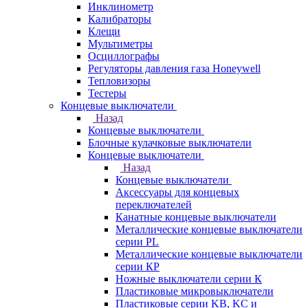
Инклинометр
Калибраторы
Клещи
Мультиметры
Осциллографы
Регуляторы давления газа Honeywell
Тепловизоры
Тестеры
Концевые выключатели
Назад
Концевые выключатели
Блочные кулачковые выключатели
Концевые выключатели
Назад
Концевые выключатели
Аксессуары для концевых
переключателей
Канатные концевые выключатели
Металлические концевые выключатели
серии PL
Металлические концевые выключатели
серии КP
Ножные выключатели серии К
Пластиковые микровыключатели
Пластиковые серии KB, KC и