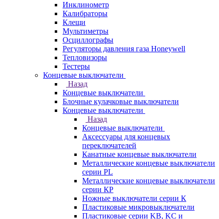
Инклинометр
Калибраторы
Клещи
Мультиметры
Осциллографы
Регуляторы давления газа Honeywell
Тепловизоры
Тестеры
Концевые выключатели
Назад
Концевые выключатели
Блочные кулачковые выключатели
Концевые выключатели
Назад
Концевые выключатели
Аксессуары для концевых
переключателей
Канатные концевые выключатели
Металлические концевые выключатели
серии PL
Металлические концевые выключатели
серии КP
Ножные выключатели серии К
Пластиковые микровыключатели
Пластиковые серии KB, KC и