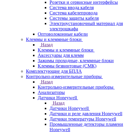
Розетки и сервисные интерфейсы
Система ввода кабеля
Система кабелепровода
Системы защиты кабеля
Электроустановочный материал для
электрошкафа
Оптоволоконные кабели
Клеммы и клеммные блоки
Назад
Клеммы и клеммные блоки
Аксессуары для клемм
Зажимы проходные, клеммные блоки
Клеммы безвинтовые (СМК)
Комплектующие для БПЛА
Контрольно-измерительные приборы
Назад
Контрольно-измерительные приборы
Анализаторы
Датчики Honeywell
Назад
Датчики Honeywell
Датчики и реле давления Honeywell
Датчики температуры Honeywell
Промышленные детекторы пламени
Honeywell