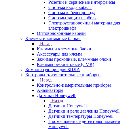
Розетки и сервисные интерфейсы
Система ввода кабеля
Система кабелепровода
Системы защиты кабеля
Электроустановочный материал для
электрошкафа
Оптоволоконные кабели
Клеммы и клеммные блоки
Назад
Клеммы и клеммные блоки
Аксессуары для клемм
Зажимы проходные, клеммные блоки
Клеммы безвинтовые (СМК)
Комплектующие для БПЛА
Контрольно-измерительные приборы
Назад
Контрольно-измерительные приборы
Анализаторы
Датчики Honeywell
Назад
Датчики Honeywell
Датчики и реле давления Honeywell
Датчики температуры Honeywell
Промышленные детекторы пламени
Honeywell