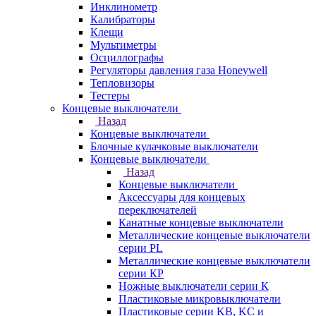
Инклинометр
Калибраторы
Клещи
Мультиметры
Осциллографы
Регуляторы давления газа Honeywell
Тепловизоры
Тестеры
Концевые выключатели
Назад
Концевые выключатели
Блочные кулачковые выключатели
Концевые выключатели
Назад
Концевые выключатели
Аксессуары для концевых
переключателей
Канатные концевые выключатели
Металлические концевые выключатели
серии PL
Металлические концевые выключатели
серии КP
Ножные выключатели серии К
Пластиковые микровыключатели
Пластиковые серии KB, KC и