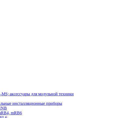
-MS; аксессуары для модульной техники
тальные инсталляционные приборы
 HNB
 mRB4, mRB6
PFL6