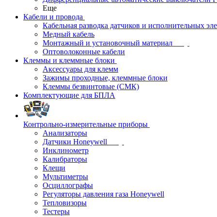
Еще
Кабели и провода
Кабельная разводка датчиков и исполнительных эл
Медный кабель
Монтажный и установочный материал
Оптоволоконные кабели
Клеммы и клеммные блоки
Аксессуары для клемм
Зажимы проходные, клеммные блоки
Клеммы безвинтовые (СМК)
Комплектующие для БПЛА
Контрольно-измерительные приборы
Анализаторы
Датчики Honeywell
Инклинометр
Калибраторы
Клещи
Мультиметры
Осциллографы
Регуляторы давления газа Honeywell
Тепловизоры
Тестеры