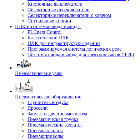
Кнопочные выключатели
Селекторные переключатели
Селекторные переключатели с ключом
Сигнальные кнопки
ПЛК и системы ввода-вывода
PLCnext Control
Классические ПЛК
ПЛК для инфраструктуры зданий
Программируемая система логических реле
Системы ввода-вывода для электрошкафов (IP20)
Пневматические узлы
Пневматическое оборудование
Глушитель воздуха
Дроссели
Запчасти для пневмосистем
Пневматическая трубка
Пневматические захваты
Пневмоклапаны
Пневмоприводы