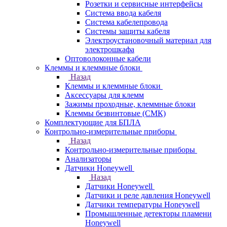
Розетки и сервисные интерфейсы
Система ввода кабеля
Система кабелепровода
Системы защиты кабеля
Электроустановочный материал для
электрошкафа
Оптоволоконные кабели
Клеммы и клеммные блоки
Назад
Клеммы и клеммные блоки
Аксессуары для клемм
Зажимы проходные, клеммные блоки
Клеммы безвинтовые (СМК)
Комплектующие для БПЛА
Контрольно-измерительные приборы
Назад
Контрольно-измерительные приборы
Анализаторы
Датчики Honeywell
Назад
Датчики Honeywell
Датчики и реле давления Honeywell
Датчики температуры Honeywell
Промышленные детекторы пламени
Honeywell