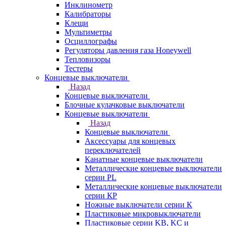
Инклинометр
Калибраторы
Клещи
Мультиметры
Осциллографы
Регуляторы давления газа Honeywell
Тепловизоры
Тестеры
Концевые выключатели
Назад
Концевые выключатели
Блочные кулачковые выключатели
Концевые выключатели
Назад
Концевые выключатели
Аксессуары для концевых
переключателей
Канатные концевые выключатели
Металлические концевые выключатели
серии PL
Металлические концевые выключатели
серии КP
Ножные выключатели серии К
Пластиковые микровыключатели
Пластиковые серии KB, KC и