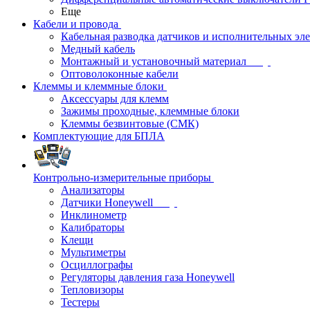
Еще
Кабели и провода
Кабельная разводка датчиков и исполнительных эл
Медный кабель
Монтажный и установочный материал
Оптоволоконные кабели
Клеммы и клеммные блоки
Аксессуары для клемм
Зажимы проходные, клеммные блоки
Клеммы безвинтовые (СМК)
Комплектующие для БПЛА
Контрольно-измерительные приборы
Анализаторы
Датчики Honeywell
Инклинометр
Калибраторы
Клещи
Мультиметры
Осциллографы
Регуляторы давления газа Honeywell
Тепловизоры
Тестеры