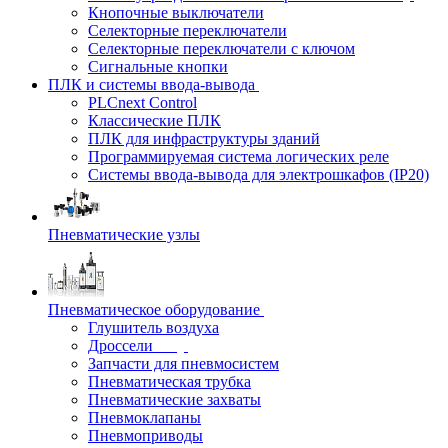
Кнопочные выключатели
Селекторные переключатели
Селекторные переключатели с ключом
Сигнальные кнопки
ПЛК и системы ввода-вывода
PLCnext Control
Классические ПЛК
ПЛК для инфраструктуры зданий
Программируемая система логических реле
Системы ввода-вывода для электрошкафов (IP20)
Пневматические узлы
Пневматическое оборудование
Глушитель воздуха
Дроссели
Запчасти для пневмосистем
Пневматическая трубка
Пневматические захваты
Пневмоклапаны
Пневмоприводы