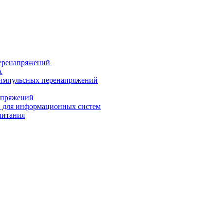
еренапряжений
А
 импульсных перенапряжений
напряжений
й для информационных систем
питания