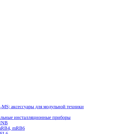
-MS; аксессуары для модульной техники
тальные инсталляционные приборы
 HNB
 mRB4, mRB6
PFL6